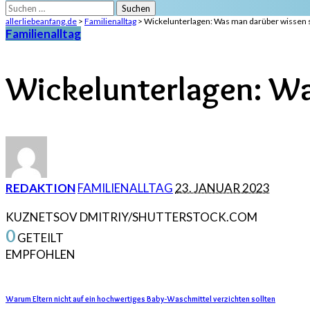
Suchen
nach:
allerliebeanfang.de
>
Familienalltag
>
Wickelunterlagen: Was man darüber wissen s
Familienalltag
Wickelunterlagen: Wa
POSTED
REDAKTION
FAMILIENALLTAG
23. JANUAR 2023
BY
KUZNETSOV DMITRIY/SHUTTERSTOCK.COM
0
GETEILT
EMPFOHLEN
Warum Eltern nicht auf ein hochwertiges Baby-Waschmittel verzichten sollten