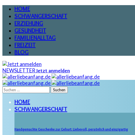
HOME
SCHWANGERSCHAFT
ERZIEHUNG
GESUNDHEIT
FAMILIENALLTAG
FREIZEIT
BLOG
NEWSLETTER
Jetzt anmelden
Suchen
nach:
HOME
SCHWANGERSCHAFT
Handgemachte Geschenke zur Geburt: Liebevoll, persönlich und einzigartig