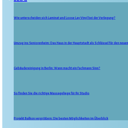
Wie unterscheiden sich Laminat und Loose Lay Vinyl bei der Verlegung?
Umzug ins Seniorenheim: Das Haus in der Hauptstadt als Schlüssel für den neue
Gebäudereinigung in Berlin: Wann macht ein Fachmann Sinn?
So finden Sie die richtige Massageliege für Ihr Studio
Projekt Balkon vergrößern: Die besten Möglichkeiten im Überblick