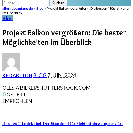
Suchen
nach:
allerliebeanfang.de
>
Blog
>
Projekt Balkon vergrößern: Die besten Möglichkeiten
im Überblick
Blog
Projekt Balkon vergrößern: Die besten
Möglichkeiten im Überblick
POSTED
REDAKTION
BLOG
7. JUNI 2024
BY
OLESIA BILKEI/SHUTTERSTOCK.COM
0
GETEILT
EMPFOHLEN
Das Typ-2-Ladekabel: Der Standard für Elektrofahrzeuge erklärt