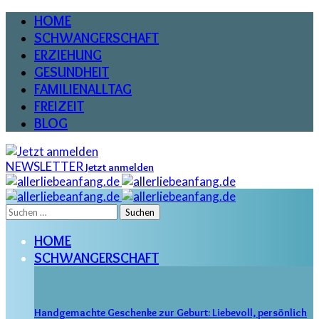
HOME
SCHWANGERSCHAFT
ERZIEHUNG
GESUNDHEIT
FAMILIENALLTAG
FREIZEIT
BLOG
NEWSLETTER
Jetzt anmelden
Suchen
nach:
HOME
SCHWANGERSCHAFT
Handgemachte Geschenke zur Geburt: Liebevoll, persönlich