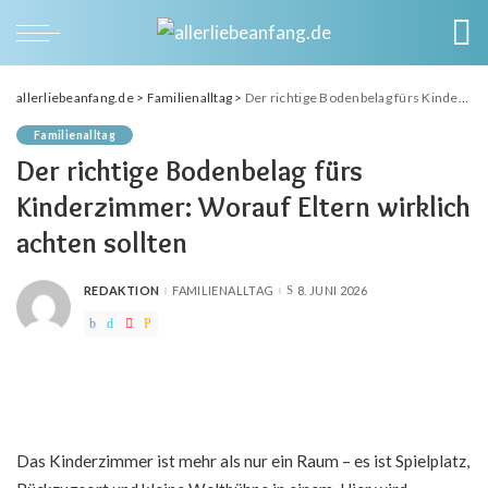
allerliebeanfang.de
>
Familienalltag
>
Der richtige Bodenbelag fürs Kinderzimmer: Worauf Eltern wirklich achten sollten
Familienalltag
Der richtige Bodenbelag fürs
Kinderzimmer: Worauf Eltern wirklich
achten sollten
REDAKTION
FAMILIENALLTAG
8. JUNI 2026
POSTED
BY
Das Kinderzimmer ist mehr als nur ein Raum – es ist Spielplatz,