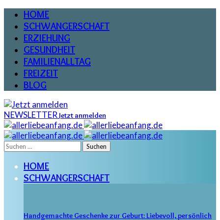
HOME
SCHWANGERSCHAFT
ERZIEHUNG
GESUNDHEIT
FAMILIENALLTAG
FREIZEIT
BLOG
NEWSLETTER
Jetzt anmelden
Suchen
nach:
HOME
SCHWANGERSCHAFT
Handgemachte Geschenke zur Geburt: Liebevoll, persönlich