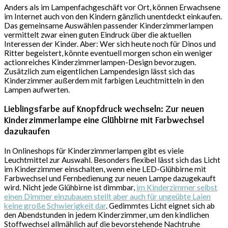
Anders als im Lampenfachgeschäft vor Ort, können Erwachsene
im Internet auch von den Kindern gänzlich unentdeckt einkaufen.
Das gemeinsame Auswählen passender Kinderzimmerlampen
vermittelt zwar einen guten Eindruck über die aktuellen
Interessen der Kinder. Aber: Wer sich heute noch für Dinos und
Ritter begeistert, könnte eventuell morgen schon ein weniger
actionreiches Kinderzimmerlampen-Design bevorzugen.
Zusätzlich zum eigentlichen Lampendesign lässt sich das
Kinderzimmer außerdem mit farbigen Leuchtmitteln in den
Lampen aufwerten.
Lieblingsfarbe auf Knopfdruck wechseln: Zur neuen
Kinderzimmerlampe eine Glühbirne mit Farbwechsel
dazukaufen
In Onlineshops für Kinderzimmerlampen gibt es viele
Leuchtmittel zur Auswahl. Besonders flexibel lässt sich das Licht
im Kinderzimmer einschalten, wenn eine LED-Glühbirne mit
Farbwechsel und Fernbedienung zur neuen Lampe dazugekauft
wird. Nicht jede Glühbirne ist dimmbar,
im Kinderzimmer selbst
einen Dimmer einzubauen stellt aber auch für ungeübte Laien
keine große Schwierigkeit dar
. Gedimmtes Licht eignet sich ab
den Abendstunden in jedem Kinderzimmer, um den kindlichen
Stoffwechsel allmählich auf die bevorstehende Nachtruhe