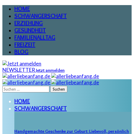
HOME
SCHWANGERSCHAFT
ERZIEHUNG
GESUNDHEIT
FAMILIENALLTAG
FREIZEIT
BLOG
NEWSLETTER
Jetzt anmelden
Suchen
nach:
HOME
SCHWANGERSCHAFT
Handgemachte Geschenke zur Geburt: Liebevoll, persönlich