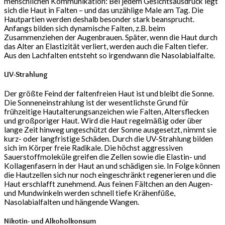
menschlichen Kommunikation: Bei jedem Gesichtsausdruck legt
sich die Haut in Falten – und das unzählige Male am Tag. Die
Hautpartien werden deshalb besonder stark beansprucht.
Anfangs bilden sich dynamische Falten, z.B. beim
Zusammenziehen der Augenbrauen. Später, wenn die Haut durch
das Alter an Elastizität verliert, werden auch die Falten tiefer.
Aus den Lachfalten entsteht so irgendwann die Nasolabialfalte.
UV-Strahlung
Der größte Feind der faltenfreien Haut ist und bleibt die Sonne.
Die Sonneneinstrahlung ist der wesentlichste Grund für
frühzeitige Hautalterungsanzeichen wie Falten, Altersflecken
und großporiger Haut. Wird die Haut regelmäßig oder über
lange Zeit hinweg ungeschützt der Sonne ausgesetzt, nimmt sie
kurz- oder langfristige Schäden. Durch die UV-Strahlung bilden
sich im Körper freie Radikale. Die höchst aggressiven
Sauerstoffmoleküle greifen die Zellen sowie die Elastin- und
Kollagenfasern in der Haut an und schädigen sie. In Folge können
die Hautzellen sich nur noch eingeschränkt regenerieren und die
Haut erschlafft zunehmend. Aus feinen Fältchen an den Augen-
und Mundwinkeln werden schnell tiefe Krähenfüße,
Nasolabialfalten und hängende Wangen.
Nikotin- und Alkoholkonsum