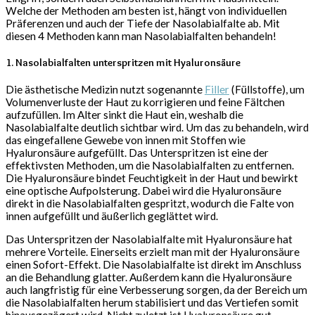
Welche der Methoden am besten ist, hängt von individuellen
Präferenzen und auch der Tiefe der Nasolabialfalte ab. Mit
diesen 4 Methoden kann man Nasolabialfalten behandeln!
1. Nasolabialfalten unterspritzen mit Hyaluronsäure
Die ästhetische Medizin nutzt sogenannte
Filler
(Füllstoffe), um
Volumenverluste der Haut zu korrigieren und feine Fältchen
aufzufüllen. Im Alter sinkt die Haut ein, weshalb die
Nasolabialfalte deutlich sichtbar wird. Um das zu behandeln, wird
das eingefallene Gewebe von innen mit Stoffen wie
Hyaluronsäure aufgefüllt. Das Unterspritzen ist eine der
effektivsten Methoden, um die Nasolabialfalten zu entfernen.
Die Hyaluronsäure bindet Feuchtigkeit in der Haut und bewirkt
eine optische Aufpolsterung. Dabei wird die Hyaluronsäure
direkt in die Nasolabialfalten gespritzt, wodurch die Falte von
innen aufgefüllt und äußerlich geglättet wird.
Das Unterspritzen der Nasolabialfalte mit Hyaluronsäure hat
mehrere Vorteile. Einerseits erzielt man mit der Hyaluronsäure
einen Sofort-Effekt. Die Nasolabialfalte ist direkt im Anschluss
an die Behandlung glatter. Außerdem kann die Hyaluronsäure
auch langfristig für eine Verbesserung sorgen, da der Bereich um
die Nasolabialfalten herum stabilisiert und das Vertiefen somit
hinausgezögert wird. Nicht zuletzt ist Hyaluronsäure gut