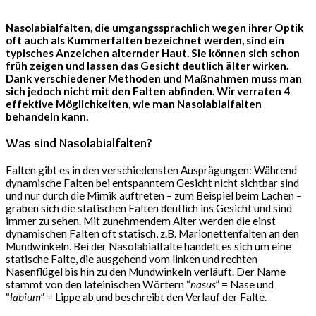
Nasolabialfalten, die umgangssprachlich wegen ihrer Optik
oft auch als Kummerfalten bezeichnet werden, sind ein
typisches Anzeichen alternder Haut. Sie können sich schon
früh zeigen und lassen das Gesicht deutlich älter wirken.
Dank verschiedener Methoden und Maßnahmen muss man
sich jedoch nicht mit den Falten abfinden. Wir verraten 4
effektive Möglichkeiten, wie man Nasolabialfalten
behandeln kann.
Was sind Nasolabialfalten?
Falten gibt es in den verschiedensten Ausprägungen: Während
dynamische Falten bei entspanntem Gesicht nicht sichtbar sind
und nur durch die Mimik auftreten – zum Beispiel beim Lachen –
graben sich die statischen Falten deutlich ins Gesicht und sind
immer zu sehen. Mit zunehmendem Alter werden die einst
dynamischen Falten oft statisch, z.B. Marionettenfalten an den
Mundwinkeln. Bei der Nasolabialfalte handelt es sich um eine
statische Falte, die ausgehend vom linken und rechten
Nasenflügel bis hin zu den Mundwinkeln verläuft. Der Name
stammt von den lateinischen Wörtern “
nasus
” = Nase und
“
labium
” = Lippe ab und beschreibt den Verlauf der Falte.