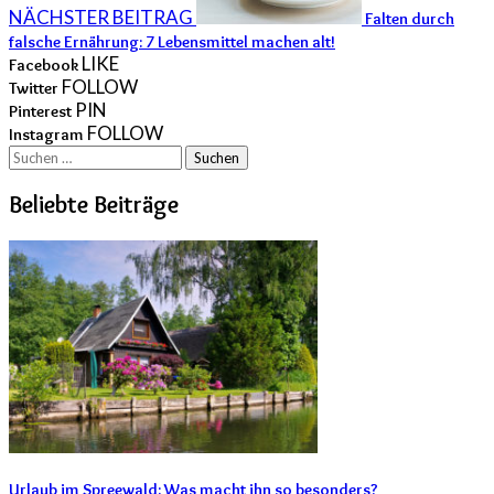
NÄCHSTER BEITRAG
Falten durch
falsche Ernährung: 7 Lebensmittel machen alt!
LIKE
Facebook
FOLLOW
Twitter
PIN
Pinterest
FOLLOW
Instagram
Suchen
nach:
Beliebte Beiträge
Urlaub im Spreewald: Was macht ihn so besonders?