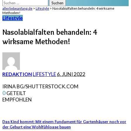
Suchen
nach:
allerliebeanfang.de
>
Lifestyle
>
Nasolabialfalten behandeln: 4 wirksame
Methoden!
Lifestyle
Nasolabialfalten behandeln: 4
wirksame Methoden!
POSTED
REDAKTION
LIFESTYLE
6. JUNI 2022
BY
IRINA BG/SHUTTERSTOCK.COM
0
GETEILT
EMPFOHLEN
Das Kind kommt: Mit einem Fundament für Gartenhäuser noch vor
der Geburt eine Wohlfühloase bauen