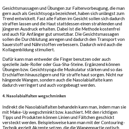
Gesichtsmassagen und Übungen zur Faltenvorbeugung, die man
gern auch als Gesichtsyoga bezeichnet, haben sich unlängst zum
Trend entwickelt. Fast alle Falten im Gesicht sollen sich dadurch
straffen lassen und die Haut stattdessen einen strahlenden und
jüngeren Ausdruck erhalten. Dabei ist die Methode kostenfrei
und auch für Anfänger gut umsetzbar. Die Gesichtsmassagen
sollen die Durchblutung anregen und dadurch den Transport von
Sauerstoff und Nährstoffen verbessern. Dadurch wird auch die
Kollagenbildung stimuliert.
Dafür kann man entweder die Finger benutzen oder auch
spezielle Jade-Roller oder Gua-Sha-Steine. Ergänzend können
Übungen bzw. Gesichtsyoga die Muskulatur stärken und so das
Erschlaffen hinauszögern und für straffe haut sorgen. Nicht nur
hängende Wangen, sondern auch die Nasolabialfalte kann
dadurch verringert und auch vorgebeugt werden.
4. Nasolabialfalten wegschminken
Indirekt die Nasolabialfalten behandeln kann man, indem man sie
mit Make-Up wegschminkt bzw. kaschiert. Mit den richtigen
Tipps und Produkten können Linien und Fältchen geschickt
versteckt werden. Beispielsweise kann man mit der Contouring-
Technik gezielt Akzente setzen, die die Wangenpartie optisch