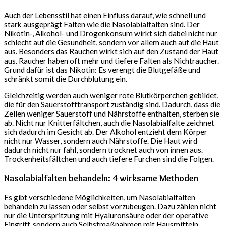
Auch der Lebensstil hat einen Einfluss darauf, wie schnell und
stark ausgeprägt Falten wie die Nasolabialfalten sind. Der
Nikotin-, Alkohol- und Drogenkonsum wirkt sich dabei nicht nur
schlecht auf die Gesundheit, sondern vor allem auch auf die Haut
aus. Besonders das Rauchen wirkt sich auf den Zustand der Haut
aus. Raucher haben oft mehr und tiefere Falten als Nichtraucher.
Grund dafür ist das Nikotin: Es verengt die Blutgefäße und
schränkt somit die Durchblutung ein.
Gleichzeitig werden auch weniger rote Blutkörperchen gebildet,
die für den Sauerstofftransport zuständig sind. Dadurch, dass die
Zellen weniger Sauerstoff und Nährstoffe enthalten, sterben sie
ab. Nicht nur Knitterfältchen, auch die Nasolabialfalte zeichnet
sich dadurch im Gesicht ab. Der Alkohol entzieht dem Körper
nicht nur Wasser, sondern auch Nährstoffe. Die Haut wird
dadurch nicht nur fahl, sondern trocknet auch von innen aus.
Trockenheitsfältchen und auch tiefere Furchen sind die Folgen.
Nasolabialfalten behandeln: 4 wirksame Methoden
Es gibt verschiedene Möglichkeiten, um Nasolabialfalten
behandeln zu lassen oder selbst vorzubeugen. Dazu zählen nicht
nur die Unterspritzung mit Hyaluronsäure oder der operative
Eingriff, sondern auch Selbstmaßnahmen mit Hausmitteln.