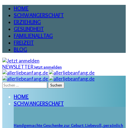
HOME
SCHWANGERSCHAFT
ERZIEHUNG
GESUNDHEIT
FAMILIENALLTAG
FREIZEIT
BLOG
NEWSLETTER
Jetzt anmelden
Suchen
nach:
HOME
SCHWANGERSCHAFT
Handgemachte Geschenke zur Geburt: Liebevoll, persönlich