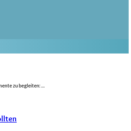
mente zu begleiten:
...
llten