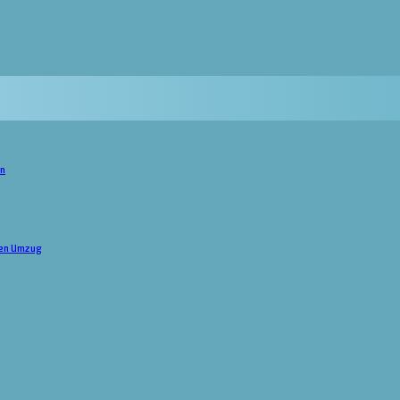
en
 den Umzug