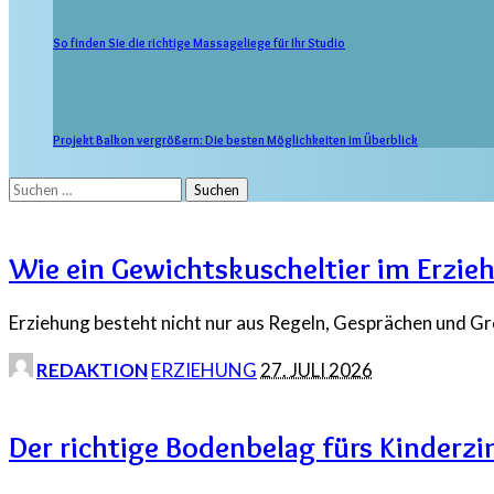
So finden Sie die richtige Massageliege für Ihr Studio
Projekt Balkon vergrößern: Die besten Möglichkeiten im Überblick
Suchen
nach:
Wie ein Gewichtskuscheltier im Erzie
Erziehung besteht nicht nur aus Regeln, Gesprächen und G
POSTED
REDAKTION
ERZIEHUNG
27. JULI 2026
BY
Der richtige Bodenbelag fürs Kinderzi